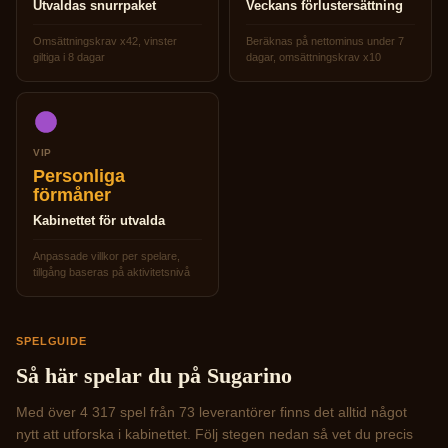
Utvaldas snurrpaket
Veckans förlustersättning
Omsättningskrav x42, vinster
Beräknas på nettominus under 7
giltiga i 8 dagar
dagar, omsättningskrav x10
VIP
Personliga
förmåner
Kabinettet för utvalda
Anpassade villkor per spelare,
tillgång baseras på aktivitetsnivå
SPELGUIDE
Så här spelar du på Sugarino
Med över 4 317 spel från 73 leverantörer finns det alltid något
nytt att utforska i kabinettet. Följ stegen nedan så vet du precis