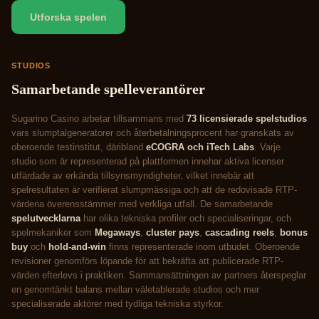
Utforska spelen
STUDIOS
Samarbetande spelleverantörer
Sugarino Casino arbetar tillsammans med
73 licensierade spelstudios
vars slumptalgeneratorer och återbetalningsprocent har granskats av
oberoende testinstitut, däribland
eCOGRA och iTech Labs
. Varje
studio som är representerad på plattformen innehar aktiva licenser
utfärdade av erkända tillsynsmyndigheter, vilket innebär att
spelresultaten är verifierat slumpmässiga och att de redovisade RTP-
värdena överensstämmer med verkliga utfall. De samarbetande
spelutvecklarna
har olika tekniska profiler och specialiseringar, och
spelmekaniker som
Megaways
,
cluster pays
,
cascading reels
,
bonus
buy
och
hold-and-win
finns representerade inom utbudet. Oberoende
revisioner genomförs löpande för att bekräfta att publicerade RTP-
värden efterlevs i praktiken. Sammansättningen av partners återspeglar
en genomtänkt balans mellan väletablerade studios och mer
specialiserade aktörer med tydliga tekniska styrkor.