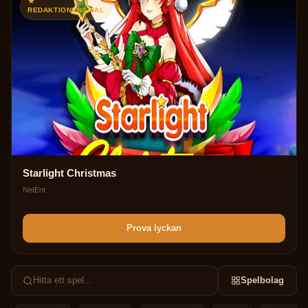
REDAKTIONENS VAL
Starlight Christmas
NetEnt
Prova lyckan
Hitta ett spel...
Spelbolag