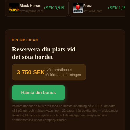
Black Horse
Frutz
+SEK 3,919
+SEK 1,191
fv***@yahoo.com
h***@live.com
DIN INBJUDAN
Reservera din plats vid
det söta bordet
i välkomstbonus
3 750 SEK
på första insättningen
Hämta din bonus
Välkomstbonusen aktiveras med en minsta insättning på 20 SEK, omsätts
x38 gånger och måste nyttjas inom 21 dagar från beviljandet — erbjudandet
riktar sig till myndiga spelare och de fullständiga bonusreglerna finns
sammanställda under kampanjvillkoren.