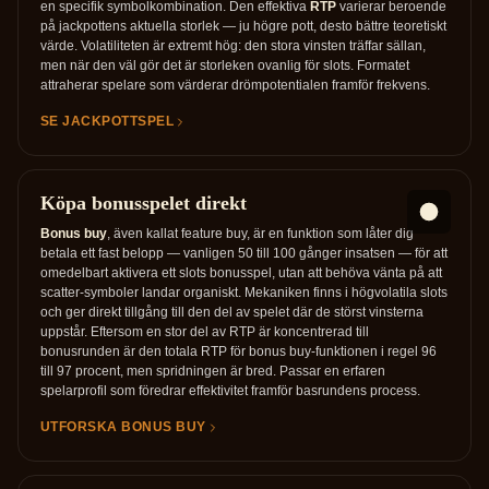
en specifik symbolkombination. Den effektiva
RTP
varierar beroende
på jackpottens aktuella storlek — ju högre pott, desto bättre teoretiskt
värde. Volatiliteten är extremt hög: den stora vinsten träffar sällan,
men när den väl gör det är storleken ovanlig för slots. Formatet
attraherar spelare som värderar drömpotentialen framför frekvens.
SE JACKPOTTSPEL
Köpa bonusspelet direkt
Bonus buy
, även kallat feature buy, är en funktion som låter dig
betala ett fast belopp — vanligen 50 till 100 gånger insatsen — för att
omedelbart aktivera ett slots bonusspel, utan att behöva vänta på att
scatter-symboler landar organiskt. Mekaniken finns i högvolatila slots
och ger direkt tillgång till den del av spelet där de störst vinsterna
uppstår. Eftersom en stor del av RTP är koncentrerad till
bonusrunden är den totala RTP för bonus buy-funktionen i regel 96
till 97 procent, men spridningen är bred. Passar en erfaren
spelarprofil som föredrar effektivitet framför basrundens process.
UTFORSKA BONUS BUY