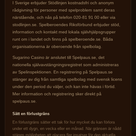
I Sverige erbjuder Stödlinjen kostnadsfri och anonym
rådgivning för personer med spelproblem samt deras
närstående, och nås på telefon 020-81 91 00 eller via
stodlinjen.se. Spelberoendes Riksförbund erbjuder stöd,
information och kontakt med lokala självhjälpsgrupper
runt om i landet och finns på spelberoende.se. Båda
organisationerna är oberoende från spelbolag.
Sugarino Casino är anslutet till Spelpaus.se, det
nationella självavstängningsregistret som administreras
av Spelinspektionen. En registrering på Spelpaus.se
stänger av dig från samtliga spelbolag med svensk licens
under den period du väljer, och kan inte hävas i förtid.
Mer information och registrering sker direkt på
spelpaus.se.
Sätt en förlustgräns
En förlustgräns sätter ett tak för hur mycket du kan förlora
under ett dygn, en vecka eller en månad. När gränsen är nådd
stängs möjligheten att placera fler insatser för den aktuella