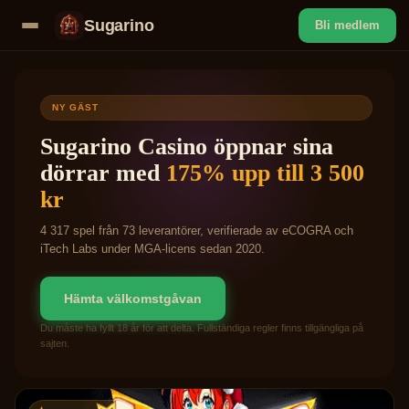
Sugarino
Bli medlem
NY GÄST
Sugarino Casino öppnar sina
dörrar med
175% upp till 3 500
kr
4 317 spel från 73 leverantörer, verifierade av eCOGRA och
iTech Labs under MGA-licens sedan 2020.
Hämta välkomstgåvan
Du måste ha fyllt 18 år för att delta. Fullständiga regler finns tillgängliga på
sajten.