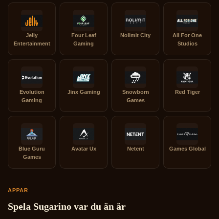
Jelly
Four Leaf
Nolimit City
All For One
Entertainment
Gaming
Studios
Evolution
Jinx Gaming
Snowborn
Red Tiger
Gaming
Games
Blue Guru
Avatar Ux
Netent
Games Global
Games
APPAR
Spela Sugarino var du än är